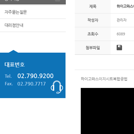
제목
하이고뫄스
자주묻는질문
작성자
관리자
대리점안내
조회수
6089
첨부파일
하이고뫄스이지시트복합공법