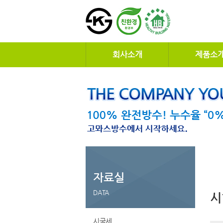
회사소개
제품소
자료실
DATA
시
시국세