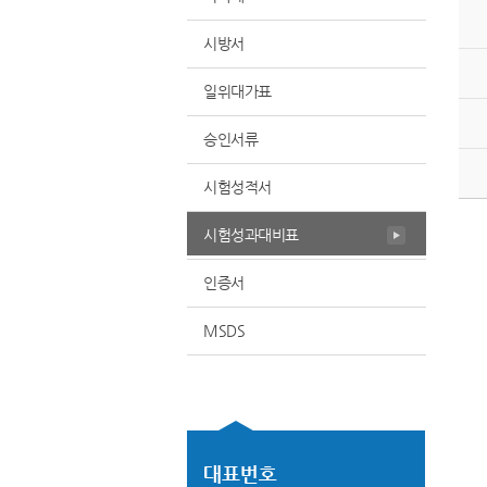
시방서
일위대가표
승인서류
시험성적서
시험성과대비표
인증서
MSDS